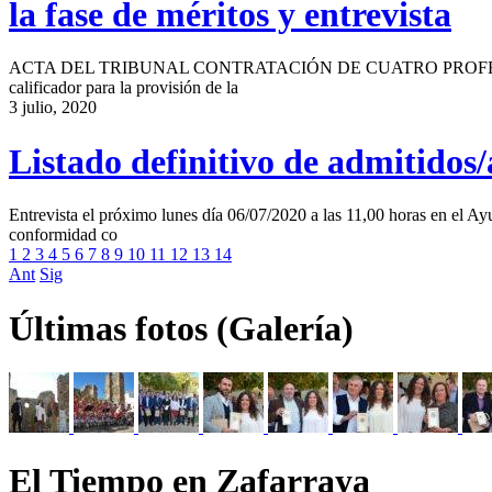
la fase de méritos y entrevista
ACTA DEL TRIBUNAL CONTRATACIÓN DE CUATRO PROFESORES DE REF
calificador para la provisión de la
3 julio, 2020
Listado definitivo de admitidos/a
Entrevista el próximo lunes día 06/07/2020 a las 11,00 horas en
conformidad co
1
2
3
4
5
6
7
8
9
10
11
12
13
14
Ant
Sig
Últimas fotos (Galería)
El Tiempo en Zafarraya