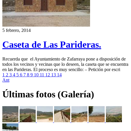
5 febrero, 2014
Caseta de Las Parideras.
Recuerda que el Ayuntamiento de Zafarraya pone a disposición de
todos los vecinos y vecinas que lo deseen, la caseta que se encuentra
en las Parideras. El proceso es muy sencillo: – Petición por escri
1
2
3
4
5
6
7
8
9
10
11
12
13
14
Ant
Últimas fotos (Galería)