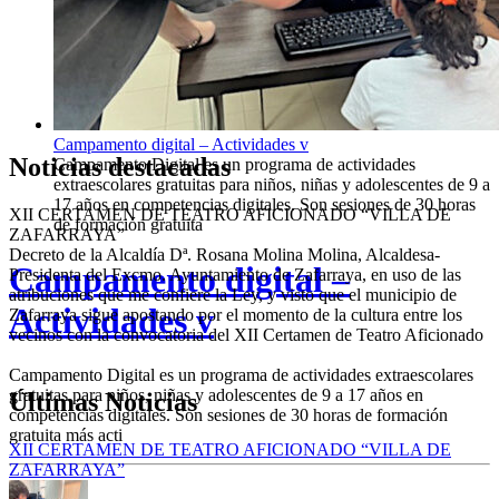
Campamento digital – Actividades v
Noticias destacadas
Campamento Digital es un programa de actividades
extraescolares gratuitas para niños, niñas y adolescentes de 9 a
17 años en competencias digitales. Son sesiones de 30 horas
XII CERTAMEN DE TEATRO AFICIONADO “VILLA DE
de formación gratuita
ZAFARRAYA”
Decreto de la Alcaldía Dª. Rosana Molina Molina, Alcaldesa-
Campamento digital –
Presidenta del Excmo. Ayuntamiento de Zafarraya, en uso de las
atribuciones que me confiere la Ley, y visto que el municipio de
Actividades v
Zafarraya sigue apostando por el momento de la cultura entre los
vecinos con la convocatoria del XII Certamen de Teatro Aficionado
Leer más
Campamento Digital es un programa de actividades extraescolares
gratuitas para niños, niñas y adolescentes de 9 a 17 años en
Últimas Noticias
competencias digitales. Son sesiones de 30 horas de formación
gratuita más acti
XII CERTAMEN DE TEATRO AFICIONADO “VILLA DE
ZAFARRAYA”