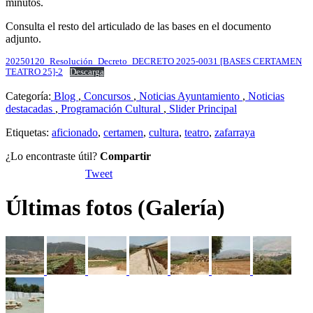
minutos.
Consulta el resto del articulado de las bases en el documento
adjunto.
20250120_Resolución_Decreto_DECRETO 2025-0031 [BASES CERTAMEN
TEATRO 25]-2
Descarga
Categoría:
Blog
,
Concursos
,
Noticias Ayuntamiento
,
Noticias
destacadas
,
Programación Cultural
,
Slider Principal
Etiquetas:
aficionado
,
certamen
,
cultura
,
teatro
,
zafarraya
¿Lo encontraste útil?
Compartir
Tweet
Últimas fotos (Galería)