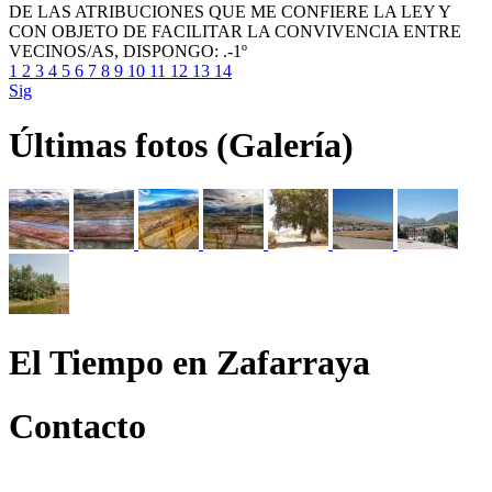
DE LAS ATRIBUCIONES QUE ME CONFIERE LA LEY Y
CON OBJETO DE FACILITAR LA CONVIVENCIA ENTRE
VECINOS/AS, DISPONGO: .-1º
1
2
3
4
5
6
7
8
9
10
11
12
13
14
Sig
Últimas fotos (Galería)
El Tiempo en Zafarraya
Contacto