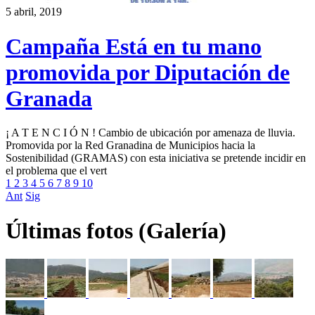
5 abril, 2019
Campaña Está en tu mano
promovida por Diputación de
Granada
¡ A T E N C I Ó N ! Cambio de ubicación por amenaza de lluvia.
Promovida por la Red Granadina de Municipios hacia la
Sostenibilidad (GRAMAS) con esta iniciativa se pretende incidir en
el problema que el vert
1
2
3
4
5
6
7
8
9
10
Ant
Sig
Últimas fotos (Galería)