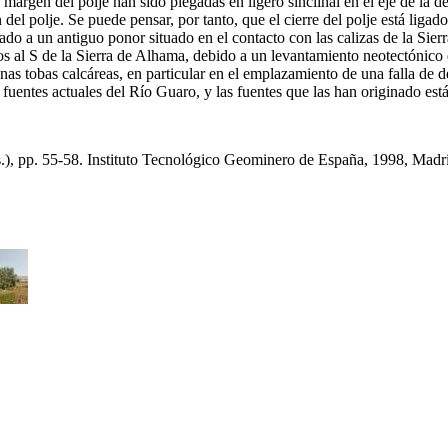
a margen del polje han sido plegadas en ligero sinclinal en el eje de la d
del polje. Se puede pensar, por tanto, que el cierre del polje está ligad
ado a un antiguo ponor situado en el contacto con las calizas de la Sie
ados al S de la Sierra de Alhama, debido a un levantamiento neotectónico
as tobas calcáreas, en particular en el emplazamiento de una falla de des
fuentes actuales del Río Guaro, y las fuentes que las han originado est
s.), pp. 55-58. Instituto Tecnológico Geominero de España, 1998, Madr