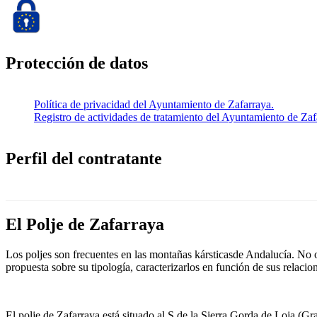
Protección de datos
Política de privacidad del Ayuntamiento de Zafarraya.
Registro de actividades de tratamiento del Ayuntamiento de Zaf
Perfil del contratante
El Polje de Zafarraya
Los poljes son frecuentes en las montañas kársticasde Andalucía. No o
propuesta sobre su tipología, caracterizarlos en función de sus relacio
El polje de Zafarraya está situado al S de la Sierra Gorda de Loja 