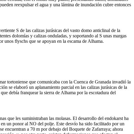
 pueden reexpulsar el agua y una lámina de inundación cubre entonces
tiente S de las calizas jurásicas del vasto domo anticlinal de la
potentes dolomías y calizas onduladas, y soportando al S unas margas
r por unos flyschs que se apoyan en la escama de Alhama.
de mar tortoniense que comunicaba con la Cuenca de Granada invadió la
ión se elaboró un aplanamiento parcial en las calizas jurásicas de la
 que debía franquear la sierra de Alhama por la escotadura del
enas que les suministraban las molasas. El desarrollo del endokarst ha
en un ponor al NO del polje. Este desvío ha sido facilitado por un
 se encuentran a 70 m por debajo del Boquete de Zafarraya; ahora