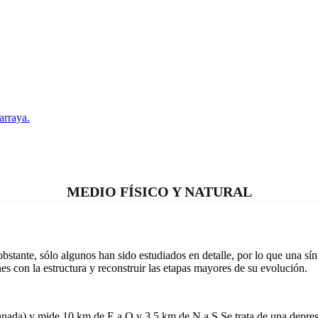
arraya.
MEDIO FÍSICO Y NATURAL
bstante, sólo algunos han sido estudiados en detalle, por lo que una sí
nes con la estructura y reconstruir las etapas mayores de su evolución.
(Granada) y mide 10 km de E a O y 3,5 km de N a S.Se trata de una dep