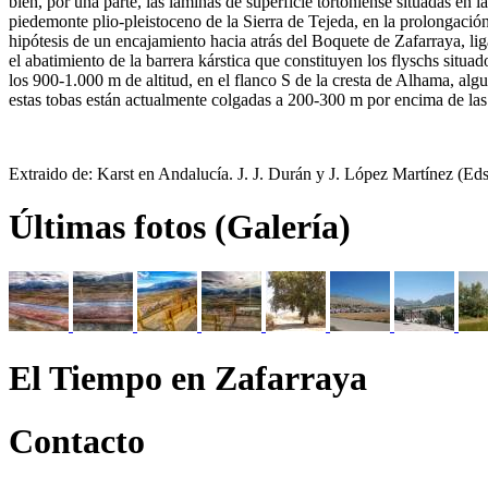
bien, por una parte, las láminas de superficie tortoniense situadas en l
piedemonte plio-pleistoceno de la Sierra de Tejeda, en la prolongación 
hipótesis de un encajamiento hacia atrás del Boquete de Zafarraya, lig
el abatimiento de la barrera kárstica que constituyen los flyschs situ
los 900-1.000 m de altitud, en el flanco S de la cresta de Alhama, algun
estas tobas están actualmente colgadas a 200-300 m por encima de las 
Extraido de: Karst en Andalucía. J. J. Durán y J. López Martínez (Ed
Últimas fotos (Galería)
El Tiempo en Zafarraya
Contacto