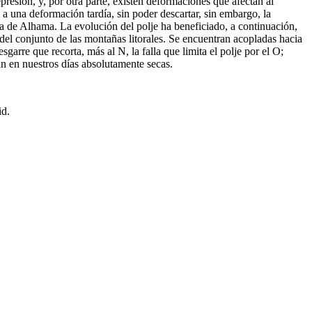
epresión, y, por otra parte, existen deformaciones que afectan al
o a una deformación tardía, sin poder descartar, sin embargo, la
rra de Alhama. La evolución del polje ha beneficiado, a continuación,
 del conjunto de las montañas litorales. Se encuentran acopladas hacia
garre que recorta, más al N, la falla que limita el polje por el O;
án en nuestros días absolutamente secas.
id.