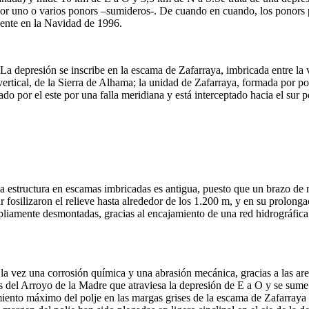
por uno o varios ponors –sumideros-. De cuando en cuando, los ponors
ente en la Navidad de 1996.
a depresión se inscribe en la escama de Zafarraya, imbricada entre la ver
 vertical, de la Sierra de Alhama; la unidad de Zafarraya, formada por 
tado por el este por una falla meridiana y está interceptado hacia el su
: la estructura en escamas imbricadas es antigua, puesto que un brazo 
fosilizaron el relieve hasta alrededor de los 1.200 m, y en su prolongac
pliamente desmontadas, gracias al encajamiento de una red hidrográfica
a la vez una corrosión química y una abrasión mecánica, gracias a las ar
s del Arroyo de la Madre que atraviesa la depresión de E a O y se sume 
iento máximo del polje en las margas grises de la escama de Zafarraya