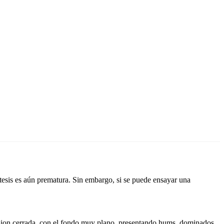
ntesis es aún prematura. Sin embargo, si se puede ensayar una
resion cerrada, con el fondo muy plano, presentando hums, dominados