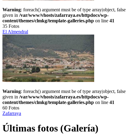
Warning
: foreach() argument must be of type array|object, false
given in
/var/www/vhosts/zafarraya.es/httpdocs/wp-
content/themes/clmkg/template-galleries.php
on line
41
35 Fotos
El Almendral
Warning
: foreach() argument must be of type array|object, false
given in
/var/www/vhosts/zafarraya.es/httpdocs/wp-
content/themes/clmkg/template-galleries.php
on line
41
60 Fotos
Zafarraya
Últimas fotos (Galería)