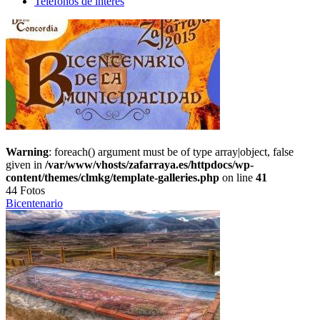
Teléfonos de interés
Warning
: foreach() argument must be of type array|object, false
given in
/var/www/vhosts/zafarraya.es/httpdocs/wp-
content/themes/clmkg/template-galleries.php
on line
41
44 Fotos
Bicentenario