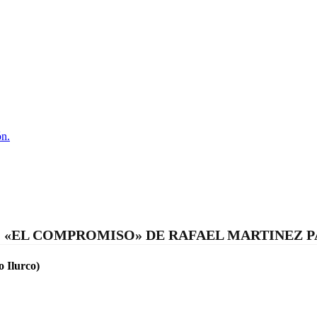
ón.
 «EL COMPROMISO» DE RAFAEL MARTINEZ 
o Ilurco)