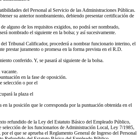
ibilidades del Personal al Servicio de las Administraciones Públicas.
obtener su anterior nombramiento, debiendo presentar certificación de
 de alguno de los requisitos exigidos, no podrá ser nombrado,
será nombrado el siguiente en la bolsa; y así sucesivamente.
 del Tribunal Calificador, procederá a nombrar funcionario interino, el
nte prestar juramento o promesa en la forma prevista en el R.D.
ento conferido. Y, se pasará al siguiente de la bolsa.
a vacante.
untuación en la fase de oposición.
 selección o por el
upará la plaza el
sa en la posición que le corresponda por la puntuación obtenida en el
 texto refundido de la Ley del Estatuto Básico del Empleado Público,
de selección de los funcionarios de Administración Local, Ley 7/1985,
, por el que se aprueba el Reglamento General de Ingreso del Personal
exto Refundido del Estatuto Básico del Empleado Público.