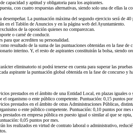
de capacidad y aptitud y obligatoria para los aspirantes.
espuesta, con cuatro respuestas alternativas, siendo solo una de ellas la
s a desempeñar. La puntuación máxima del segundo ejercicio será de 40 pu
iarán en el Tablón de Anuncios y en la página web del Ayuntamiento.
 excluidos de la oposición quienes no comparezcan.
aporte o carné de conducir.
es para que acrediten su personalidad.
ta como resultado de la suma de las puntuaciones obtenidas en la fase de 
rio interino. Y, el resto de aspirantes constituirán la bolsa, siendo o
carácter eliminatorio ni podrá tenerse en cuenta para superar las pruebas
 cada aspirante la puntuación global obtenida en la fase de concurso y h
icios prestados en el ámbito de una Entidad Local, en plazas iguales o s
or el organismo o ente público competente. Puntuación: 0,15 puntos por 
icios prestados en el ámbito de otras Administraciones Públicas, distint
organismo o ente público competente. Puntuación: 0,10 puntos por mes o
s prestados en empresa pública en puesto igual o similar al que se opta,
Puntuación: 0,05 puntos por mes.
rán los realizados en virtud de contrato laboral o administrativo, reduc
tos.