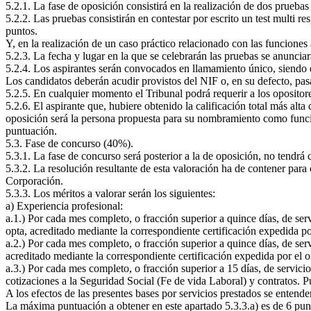
5.2.1. La fase de oposición consistirá en la realización de dos pruebas 
5.2.2. Las pruebas consistirán en contestar por escrito un test multi r
puntos.
Y, en la realización de un caso práctico relacionado con las funcione
5.2.3. La fecha y lugar en la que se celebrarán las pruebas se anunc
5.2.4. Los aspirantes serán convocados en llamamiento único, siendo
Los candidatos deberán acudir provistos del NIF o, en su defecto, pas
5.2.5. En cualquier momento el Tribunal podrá requerir a los opositor
5.2.6. El aspirante que, hubiere obtenido la calificación total más al
oposición será la persona propuesta para su nombramiento como funciona
puntuación.
5.3. Fase de concurso (40%).
5.3.1. La fase de concurso será posterior a la de oposición, no tendrá 
5.3.2. La resolución resultante de esta valoración ha de contener para
Corporación.
5.3.3. Los méritos a valorar serán los siguientes:
a) Experiencia profesional:
a.1.) Por cada mes completo, o fracción superior a quince días, de serv
opta, acreditado mediante la correspondiente certificación expedida p
a.2.) Por cada mes completo, o fracción superior a quince días, de serv
acreditado mediante la correspondiente certificación expedida por el 
a.3.) Por cada mes completo, o fracción superior a 15 días, de servicio
cotizaciones a la Seguridad Social (Fe de vida Laboral) y contratos. 
A los efectos de las presentes bases por servicios prestados se entende
La máxima puntuación a obtener en este apartado 5.3.3.a) es de 6 pun