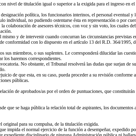
on nivel de titulación igual o superior a la exigida para el ingreso en e
designación política, los funcionarios interinos, el personal eventual y
ulo individual, no pudiendo ostentarse ésta en representación o por cuen
 la colaboración de asesores técnicos, con voz y sin voto, los cuales deb
nación.
 mismo y de intervenir cuando concurran las circunstancias previstas en
y de conformidad con lo dispuesto en el artículo 13 del R.D. 364/1995, 
dos sus miembros, o sus suplentes. Le corresponderá dilucidar las cuestio
car los baremos correspondientes.
convocatoria. No obstante, el Tribunal resolverá las dudas que surjan de
lo.
rjuicio de que esta, en su caso, pueda proceder a su revisión conforme a 
ciones públicas.
 relación de aprobados/as por el orden de puntuaciones, que constituirán 
de que se haga pública la relación total de aspirantes, los documentos a
original para su compulsa, de la titulación exigida.
 que impida el normal ejercicio de la función a desempeñar, expedido po
 expediente disciplinario de ninguna Administración pública ni hallarse