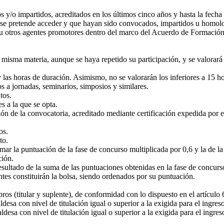
s y/o impartidos, acreditados en los últimos cinco años y hasta la fecha
 se pretende acceder y que hayan sido convocados, impartidos u homolog
 u otros agentes promotores dentro del marco del Acuerdo de Formación
a misma materia, aunque se haya repetido su participación, y se valorar
las horas de duración. Asimismo, no se valorarán los inferiores a 15 hora
s a jornadas, seminarios, simposios y similares.
tos.
s a la que se opta.
ión de la convocatoria, acreditado mediante certificación expedida por
os.
to.
sumar la puntuación de la fase de concurso multiplicada por 0,6 y la de 
ción.
 resultado de la suma de las puntuaciones obtenidas en la fase de concu
ntes constituirán la bolsa, siendo ordenados por su puntuación.
bros (titular y suplente), de conformidad con lo dispuesto en el artícu
desa con nivel de titulación igual o superior a la exigida para el ingres
desa con nivel de titulación igual o superior a la exigida para el ingres