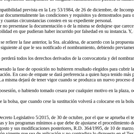
patibilidad prevista en la Ley 53/1984, de 26 de diciembre, de Incompat
ficar documentalmente las condiciones y requisitos ya demostrados para 
y cuantas circunstancias consten en su expediente personal.
or no presentase la documentación o de la misma se dedujese que carece
ilidad en que pudieran haber incurrido por falsedad en su instancia. Y, 
 refiere la fase anterior, la Sra. alcaldesa, de acuerdo con la propuesta
l siguiente al que le sea notificado el nombramiento, debiendo previame
 perderá todos los derechos derivados de la convocatoria y del nombrami
perado la fase de oposición no hubieren resultado elegidos para cubrir l
ción. En caso de empate se dará preferencia a quien haya tenido más p
a misma dejará de tener vigor cuando se produzca un nuevo proceso de
posesión, o habiendo tomado cesara por cualquier motivo en la plaza, oc
e la bolsa, que cuando cese la sustitución volverá a colocarse en la bol
l Decreto Legislativo 5/2015, de 30 de octubre, por el que se aprueba el
icas y los programas mínimos a que debe de ajustarse el procedimiento 
agosto y sus modificaciones posteriores, R.D. 364/1995, de 10 de marzo
ión vigente que sea de aplicación y no contradiga lo dispuesto en el T