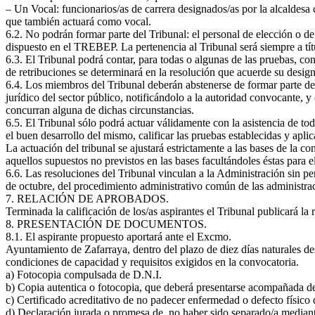
– Un Vocal: funcionarios/as de carrera designados/as por la alcaldesa c
que también actuará como vocal.
6.2. No podrán formar parte del Tribunal: el personal de elección o de 
dispuesto en el TREBEP. La pertenencia al Tribunal será siempre a tít
6.3. El Tribunal podrá contar, para todas o algunas de las pruebas, con
de retribuciones se determinará en la resolución que acuerde su desig
6.4. Los miembros del Tribunal deberán abstenerse de formar parte del
jurídico del sector público, notificándolo a la autoridad convocante, 
concurran alguna de dichas circunstancias.
6.5. El Tribunal sólo podrá actuar válidamente con la asistencia de to
el buen desarrollo del mismo, calificar las pruebas establecidas y apli
La actuación del tribunal se ajustará estrictamente a las bases de la 
aquellos supuestos no previstos en las bases facultándoles éstas para el
6.6. Las resoluciones del Tribunal vinculan a la Administración sin pe
de octubre, del procedimiento administrativo común de las administra
7. RELACIÓN DE APROBADOS.
Terminada la calificación de los/as aspirantes el Tribunal publicará la
8. PRESENTACIÓN DE DOCUMENTOS.
8.1. El aspirante propuesto aportará ante el Excmo.
Ayuntamiento de Zafarraya, dentro del plazo de diez días naturales des
condiciones de capacidad y requisitos exigidos en la convocatoria.
a) Fotocopia compulsada de D.N.I.
b) Copia autentica o fotocopia, que deberá presentarse acompañada del 
c) Certificado acreditativo de no padecer enfermedad o defecto físico
d) Declaración jurada o promesa de, no haber sido separado/a mediante