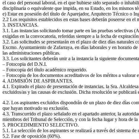
el caso del personal laboral, en el que hubiese sido separado o inhabil
disciplinaria o equivalente que impida, en su Estado, en los mismos t
e) Estar en posesión del título de Aparejador, Arquitecto Técnico o In
2.2 Los requisitos establecidos en estas bases deberán poseerse en el 
3. INSTANCIAS.
3.1. Las instancias solicitando tomar parte en las pruebas selectivas (
exigidas en la convocatoria, referidas siempre a la fecha de expiración
3.2. Las solicitudes se presentarán en el plazo de diez días naturales 
Excmo. Ayuntamiento de Zafarraya, en días laborales y en horario de o
las administraciones públicas.
3.3. Los solicitantes deberán unir a la instancia la siguiente document
– Fotocopia del D.N.I.
– Fotocopia del título académico requerido.
– Fotocopia de los documentos acreditativos de los méritos a valorar e
4. ADMISIÓN DE ASPIRANTES.
4.1. Expirado el plazo de presentación de instancias, la Sra. Alcaldesa
excluidos/as y las causas de exclusión. Dicha resolución se publicará
4.2. Los aspirantes excluidos dispondrán de un plazo de diez días conta
que hayan motivado su exclusión.
4.3. Transcurrido el plazo señalado en el apartado anterior, la autori
miembros del Tribunal de Selección, y con la fecha lugar y hora de la 
5. PROCEDIMIENTO SELECTIVO.
5.1. La selección de los aspirantes se realizará a través del sistema de
5.2. Fase de oposición (60%).