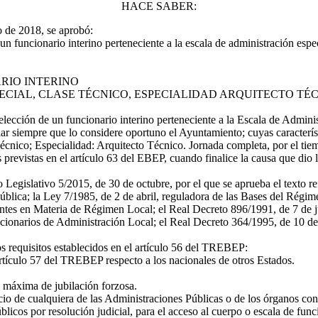
HACE SABER:
 de 2018, se aprobó:
funcionario interino perteneciente a la escala de administración especi
RIO INTERINO
ECIAL, CLASE TÉCNICO, ESPECIALIDAD ARQUITECTO TÉC
selección de un funcionario interino perteneciente a la Escala de Admini
lar siempre que lo considere oportuno el Ayuntamiento; cuyas caracterís
cnico; Especialidad: Arquitecto Técnico. Jornada completa, por el tiem
s previstas en el artículo 63 del EBEP, cuando finalice la causa que dio
to Legislativo 5/2015, de 30 de octubre, por el que se aprueba el texto
lica; la Ley 7/1985, de 2 de abril, reguladora de las Bases del Régime
tes en Materia de Régimen Local; el Real Decreto 896/1991, de 7 de jun
cionarios de Administración Local; el Real Decreto 364/1995, de 10 de 
los requisitos establecidos en el artículo 56 del TREBEP:
 artículo 57 del TREBEP respecto a los nacionales de otros Estados.
d máxima de jubilación forzosa.
cio de cualquiera de las Administraciones Públicas o de los órganos co
úblicos por resolución judicial, para el acceso al cuerpo o escala de fun