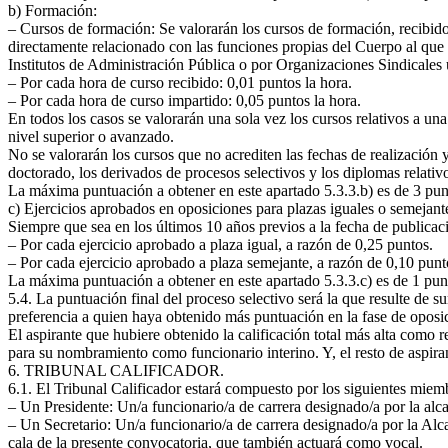
b) Formación:
– Cursos de formación: Se valorarán los cursos de formación, recibido
directamente relacionado con las funciones propias del Cuerpo al que
Institutos de Administración Pública o por Organizaciones Sindicales
– Por cada hora de curso recibido: 0,01 puntos la hora.
– Por cada hora de curso impartido: 0,05 puntos la hora.
En todos los casos se valorarán una sola vez los cursos relativos a un
nivel superior o avanzado.
No se valorarán los cursos que no acrediten las fechas de realización y 
doctorado, los derivados de procesos selectivos y los diplomas relativo
La máxima puntuación a obtener en este apartado 5.3.3.b) es de 3 pun
c) Ejercicios aprobados en oposiciones para plazas iguales o semejante
Siempre que sea en los últimos 10 años previos a la fecha de publicac
– Por cada ejercicio aprobado a plaza igual, a razón de 0,25 puntos.
– Por cada ejercicio aprobado a plaza semejante, a razón de 0,10 punt
La máxima puntuación a obtener en este apartado 5.3.3.c) es de 1 pun
5.4. La puntuación final del proceso selectivo será la que resulte de 
preferencia a quien haya obtenido más puntuación en la fase de oposi
El aspirante que hubiere obtenido la calificación total más alta como
para su nombramiento como funcionario interino. Y, el resto de aspira
6. TRIBUNAL CALIFICADOR.
6.1. El Tribunal Calificador estará compuesto por los siguientes miem
– Un Presidente: Un/a funcionario/a de carrera designado/a por la alcal
– Un Secretario: Un/a funcionario/a de carrera designado/a por la Alcal
cala de la presente convocatoria, que también actuará como vocal.