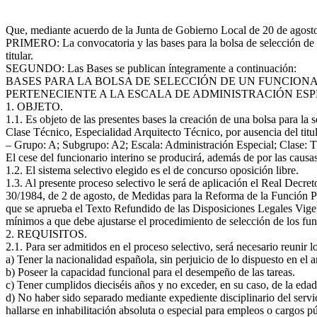
Que, mediante acuerdo de la Junta de Gobierno Local de 20 de agosto
PRIMERO: La convocatoria y las bases para la bolsa de selección de un 
titular.
SEGUNDO: Las Bases se publican íntegramente a continuación:
BASES PARA LA BOLSA DE SELECCIÓN DE UN FUNCIONA
PERTENECIENTE A LA ESCALA DE ADMINISTRACIÓN ESP
1. OBJETO.
1.1. Es objeto de las presentes bases la creación de una bolsa para la 
Clase Técnico, Especialidad Arquitecto Técnico, por ausencia del titu
– Grupo: A; Subgrupo: A2; Escala: Administración Especial; Clase: Té
El cese del funcionario interino se producirá, además de por las causa
1.2. El sistema selectivo elegido es el de concurso oposición libre.
1.3. Al presente proceso selectivo le será de aplicación el Real Decre
30/1984, de 2 de agosto, de Medidas para la Reforma de la Función Púb
que se aprueba el Texto Refundido de las Disposiciones Legales Vigen
mínimos a que debe ajustarse el procedimiento de selección de los fun
2. REQUISITOS.
2.1. Para ser admitidos en el proceso selectivo, será necesario reunir 
a) Tener la nacionalidad española, sin perjuicio de lo dispuesto en el
b) Poseer la capacidad funcional para el desempeño de las tareas.
c) Tener cumplidos dieciséis años y no exceder, en su caso, de la eda
d) No haber sido separado mediante expediente disciplinario del servi
hallarse en inhabilitación absoluta o especial para empleos o cargos p