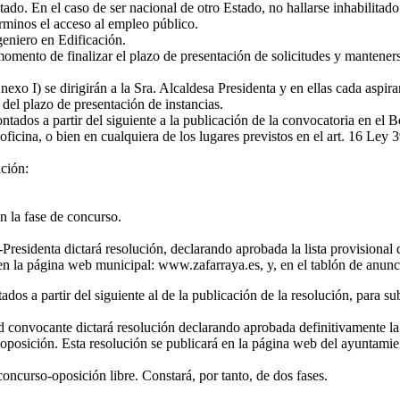
itado. En el caso de ser nacional de otro Estado, no hallarse inhabilitad
érminos el acceso al empleo público.
geniero en Edificación.
momento de finalizar el plazo de presentación de solicitudes y mantener
Anexo I) se dirigirán a la Sra. Alcaldesa Presidenta y en ellas cada asp
 del plazo de presentación de instancias.
contados a partir del siguiente a la publicación de la convocatoria en el 
ficina, o bien en cualquiera de los lugares previstos en el art. 16 Ley
ación:
n la fase de concurso.
-Presidenta dictará resolución, declarando aprobada la lista provisional
 en la página web municipal: www.zafarraya.es, y, en el tablón de anunc
dos a partir del siguiente al de la publicación de la resolución, para su
dad convocante dictará resolución declarando aprobada definitivamente la
oposición. Esta resolución se publicará en la página web del ayuntamien
 concurso-oposición libre. Constará, por tanto, de dos fases.