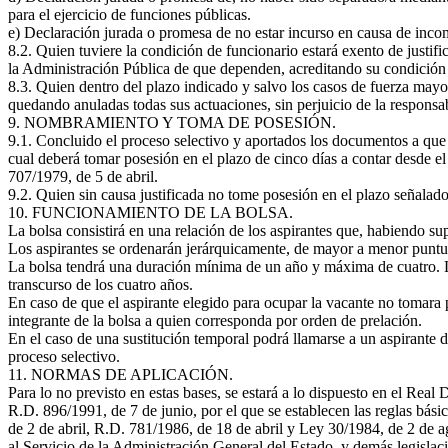
para el ejercicio de funciones públicas.
e) Declaración jurada o promesa de no estar incurso en causa de incom
8.2. Quien tuviere la condición de funcionario estará exento de justi
la Administración Pública de que dependen, acreditando su condición 
8.3. Quien dentro del plazo indicado y salvo los casos de fuerza may
quedando anuladas todas sus actuaciones, sin perjuicio de la responsab
9. NOMBRAMIENTO Y TOMA DE POSESIÓN.
9.1. Concluido el proceso selectivo y aportados los documentos a que se
cual deberá tomar posesión en el plazo de cinco días a contar desde e
707/1979, de 5 de abril.
9.2. Quien sin causa justificada no tome posesión en el plazo señalado
10. FUNCIONAMIENTO DE LA BOLSA.
La bolsa consistirá en una relación de los aspirantes que, habiendo su
Los aspirantes se ordenarán jerárquicamente, de mayor a menor puntua
La bolsa tendrá una duración mínima de un año y máxima de cuatro. L
transcurso de los cuatro años.
En caso de que el aspirante elegido para ocupar la vacante no tomara 
integrante de la bolsa a quien corresponda por orden de prelación.
En el caso de una sustitución temporal podrá llamarse a un aspirante d
proceso selectivo.
11. NORMAS DE APLICACIÓN.
Para lo no previsto en estas bases, se estará a lo dispuesto en el Rea
R.D. 896/1991, de 7 de junio, por el que se establecen las reglas bás
de 2 de abril, R.D. 781/1986, de 18 de abril y Ley 30/1984, de 2 de 
al Servicio de la Administración General del Estado, y demás legislac