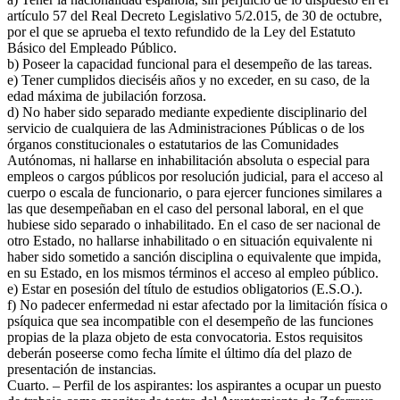
artículo 57 del Real Decreto Legislativo 5/2.015, de 30 de octubre,
por el que se aprueba el texto refundido de la Ley del Estatuto
Básico del Empleado Público.
b) Poseer la capacidad funcional para el desempeño de las tareas.
e) Tener cumplidos dieciséis años y no exceder, en su caso, de la
edad máxima de jubilación forzosa.
d) No haber sido separado mediante expediente disciplinario del
servicio de cualquiera de las Administraciones Públicas o de los
órganos constitucionales o estatutarios de las Comunidades
Autónomas, ni hallarse en inhabilitación absoluta o especial para
empleos o cargos públicos por resolución judicial, para el acceso al
cuerpo o escala de funcionario, o para ejercer funciones similares a
las que desempeñaban en el caso del personal laboral, en el que
hubiese sido separado o inhabilitado. En el caso de ser nacional de
otro Estado, no hallarse inhabilitado o en situación equivalente ni
haber sido sometido a sanción disciplina o equivalente que impida,
en su Estado, en los mismos términos el acceso al empleo público.
e) Estar en posesión del título de estudios obligatorios (E.S.O.).
f) No padecer enfermedad ni estar afectado por la limitación física o
psíquica que sea incompatible con el desempeño de las funciones
propias de la plaza objeto de esta convocatoria. Estos requisitos
deberán poseerse como fecha límite el último día del plazo de
presentación de instancias.
Cuarto. – Perfil de los aspirantes: los aspirantes a ocupar un puesto